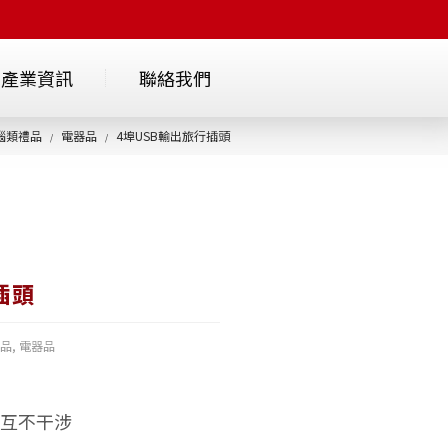
產業資訊
聯絡我們
腦類禮品
電器品
4埠USB輸出旅行插頭
/
/
插頭
禮品
,
電器品
 互不干涉